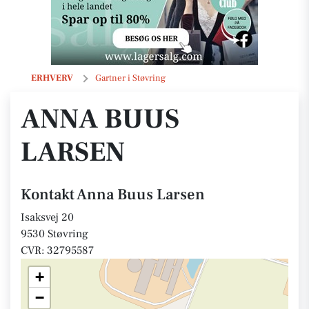
Anna Buus Larsen
ERHVERV
Gartner i Støvring
ANNA BUUS
LARSEN
Kontakt Anna Buus Larsen
Isaksvej 20
9530 Støvring
CVR: 32795587
+
−