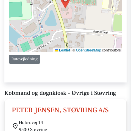
Leaflet
|
©
OpenStreetMap
contributors
Rutevejledning
Købmand og døgnkiosk - Øvrige i Støvring
PETER JENSEN, STØVRING A/S
Hobrovej 14
9530 Støvring