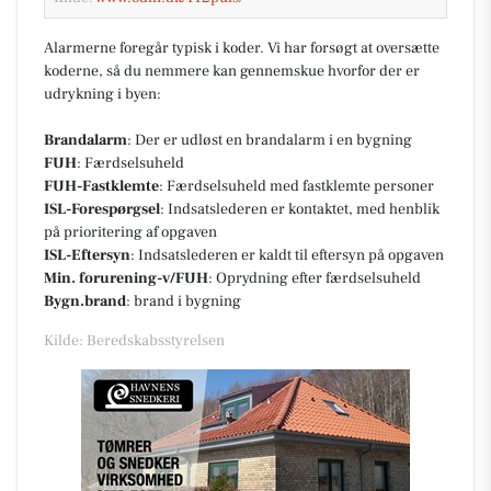
Alarmerne foregår typisk i koder. Vi har forsøgt at oversætte
koderne, så du nemmere kan gennemskue hvorfor der er
udrykning i byen:
Brandalarm
: Der er udløst en brandalarm i en bygning
FUH
: Færdselsuheld
FUH-Fastklemte
: Færdselsuheld med fastklemte personer
ISL-Forespørgsel
: Indsatslederen er kontaktet, med henblik
på prioritering af opgaven
ISL-Eftersyn
: Indsatslederen er kaldt til eftersyn på opgaven
Min. forurening-v/FUH
: Oprydning efter færdselsuheld
Bygn.brand
: brand i bygning
Kilde: Beredskabsstyrelsen