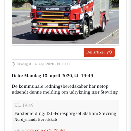
Del artikel
Tirsdag d. 14. apr. 2020 - kl. 01:00
Dato: Mandag 13. april 2020, kl. 19:49
De kommunale redningsberedskaber har netop
udsendt denne melding om udrykning nær Støvring
KL. 19:49
Førstemelding: ISL-Forespørgsel Station: Støvring
Nordjyllands Beredskab
Kilde:
www.odin.dk/112puls/