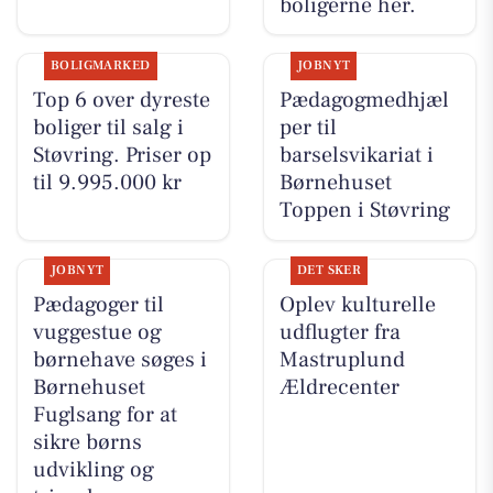
boligerne her.
BOLIGMARKED
JOBNYT
Top 6 over dyreste
Pædagogmedhjæl
boliger til salg i
per til
Støvring. Priser op
barselsvikariat i
til 9.995.000 kr
Børnehuset
Toppen i Støvring
JOBNYT
DET SKER
Pædagoger til
Oplev kulturelle
vuggestue og
udflugter fra
børnehave søges i
Mastruplund
Børnehuset
Ældrecenter
Fuglsang for at
sikre børns
udvikling og