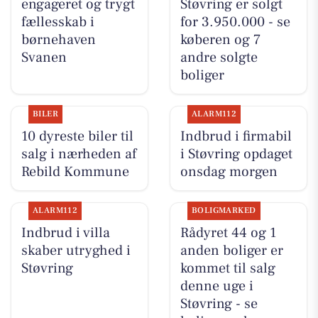
engageret og trygt
Støvring er solgt
fællesskab i
for 3.950.000 - se
børnehaven
køberen og 7
Svanen
andre solgte
boliger
BILER
ALARM112
10 dyreste biler til
Indbrud i firmabil
salg i nærheden af
i Støvring opdaget
Rebild Kommune
onsdag morgen
ALARM112
BOLIGMARKED
Indbrud i villa
Rådyret 44 og 1
skaber utryghed i
anden boliger er
Støvring
kommet til salg
denne uge i
Støvring - se