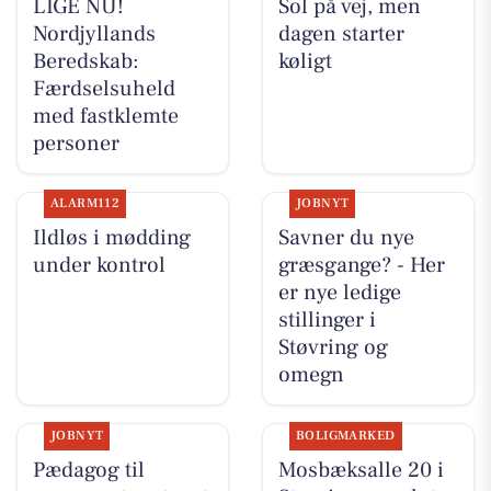
LIGE NU!
Sol på vej, men
Nordjyllands
dagen starter
Beredskab:
køligt
Færdselsuheld
med fastklemte
personer
ALARM112
JOBNYT
Ildløs i mødding
Savner du nye
under kontrol
græsgange? - Her
er nye ledige
stillinger i
Støvring og
omegn
JOBNYT
BOLIGMARKED
Pædagog til
Mosbæksalle 20 i