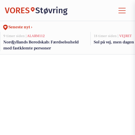
VORES
Støvring
Seneste nyt ›
9 timer siden |
ALARM112
18 timer siden |
VEJRET
Nordjyllands Beredskab: Færdselsuheld
Sol på vej, men dagen 
med fastklemte personer