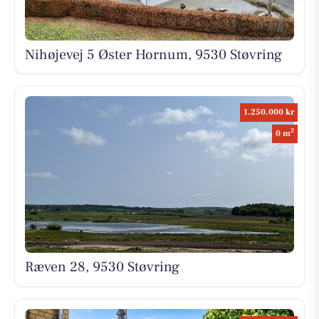
Nihøjevej 5 Øster Hornum, 9530 Støvring
1.250.000 kr
2
0 m
Ræven 28, 9530 Støvring