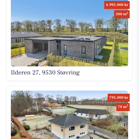
4.995.000 kr
2
200 m
Ilderen 27, 9530 Støvring
795.000 kr
2
78 m