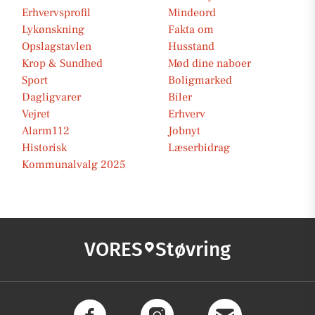
Erhvervsprofil
Mindeord
Lykønskning
Fakta om
Opslagstavlen
Husstand
Krop & Sundhed
Mød dine naboer
Sport
Boligmarked
Dagligvarer
Biler
Vejret
Erhverv
Alarm112
Jobnyt
Historisk
Læserbidrag
Kommunalvalg 2025
VORES
Støvring