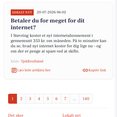
20-07-2026 06:02
LOKALT NYT
Betaler du for meget for dit
internet?
I Støvring koster et nyt internetabonnement i
gennemsnit 353 kr. om måneden. På to minutter kan
du se, hvad nyt internet koster for dig lige nu – og
om der er penge at spare ved at skifte.
Kilde:
TjekBredbånd
Læs hele artiklen her
Kopiér link
1
2
3
4
5
6
7
...
140
Det sker
Lokalt nyt