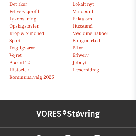
Det sker
Lokalt nyt
Erhvervsprofil
Mindeord
Lykønskning
Fakta om
Opslagstavlen
Husstand
Krop & Sundhed
Mød dine naboer
Sport
Boligmarked
Dagligvarer
Biler
Vejret
Erhverv
Alarm112
Jobnyt
Historisk
Læserbidrag
Kommunalvalg 2025
VORES
Støvring