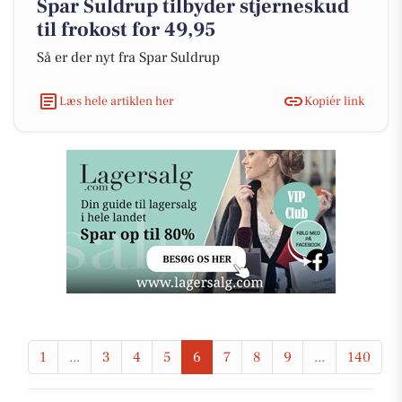
Spar Suldrup tilbyder stjerneskud
til frokost for 49,95
Så er der nyt fra Spar Suldrup
Læs hele artiklen her
Kopiér link
1
...
3
4
5
6
7
8
9
...
140