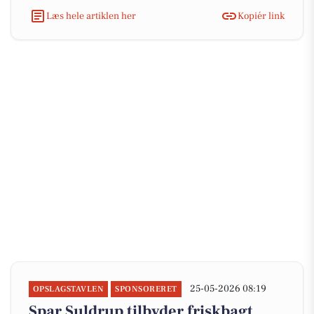
Læs hele artiklen her
Kopiér link
25-05-2026 08:19
OPSLAGSTAVLEN
SPONSORERET
Spar Suldrup tilbyder friskbagt