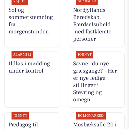
VEJRET
ALARM112
Sol og
Nordjyllands
sommerstemning
Beredskab:
fra
Færdselsuheld
morgenstunden
med fastklemte
personer
ALARM112
JOBNYT
Ildløs i mødding
Savner du nye
under kontrol
græsgange? - Her
er nye ledige
stillinger i
Støvring og
omegn
JOBNYT
BOLIGMARKED
Pædagog til
Mosbæksalle 20 i