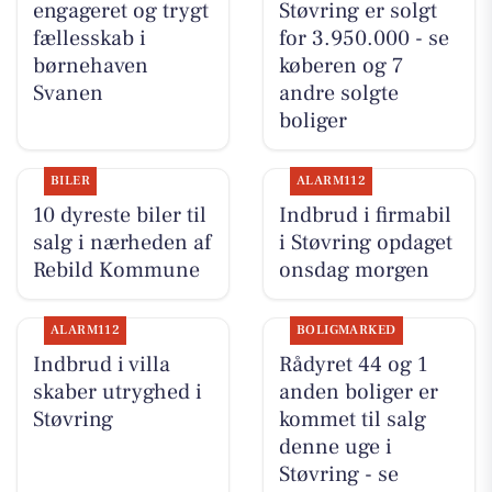
engageret og trygt
Støvring er solgt
fællesskab i
for 3.950.000 - se
børnehaven
køberen og 7
Svanen
andre solgte
boliger
BILER
ALARM112
10 dyreste biler til
Indbrud i firmabil
salg i nærheden af
i Støvring opdaget
Rebild Kommune
onsdag morgen
ALARM112
BOLIGMARKED
Indbrud i villa
Rådyret 44 og 1
skaber utryghed i
anden boliger er
Støvring
kommet til salg
denne uge i
Støvring - se