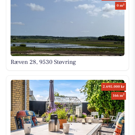
2
0 m
Ræven 28, 9530 Støvring
2.695.000 kr
2
166 m