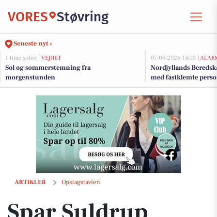
VORES
Støvring
Seneste nyt ›
1 time siden |
VEJRET
07-08-2026 14:03 |
ALAR
Sol og sommerstemning fra
Nordjyllands Beredsk
morgenstunden
med fastklemte pers
Spar Suldrup tilbyder friskbagt formfranskbrød til 25 kr
ARTIKLER
Opslagstavlen
Spar Suldrup