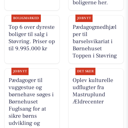
boligerne her.
BOLIGMARKED
JOBNYT
Top 6 over dyreste
Pædagogmedhjæl
boliger til salg i
per til
Støvring. Priser op
barselsvikariat i
til 9.995.000 kr
Børnehuset
Toppen i Støvring
JOBNYT
DET SKER
Pædagoger til
Oplev kulturelle
vuggestue og
udflugter fra
børnehave søges i
Mastruplund
Børnehuset
Ældrecenter
Fuglsang for at
sikre børns
udvikling og