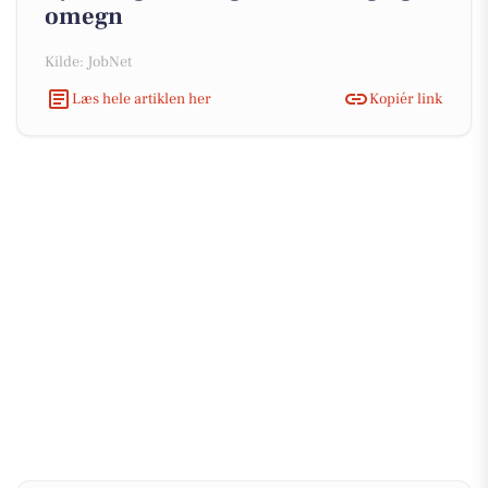
omegn
Kilde: JobNet
Læs hele artiklen her
Kopiér link