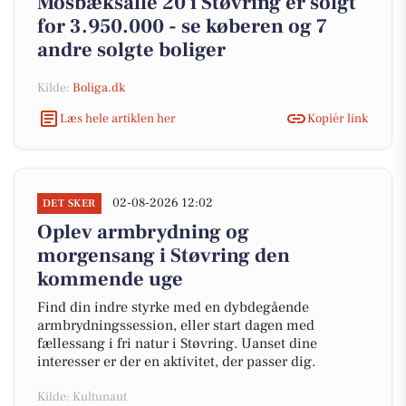
Mosbæksalle 20 i Støvring er solgt
for 3.950.000 - se køberen og 7
andre solgte boliger
Kilde:
Boliga.dk
Læs hele artiklen her
Kopiér link
02-08-2026 12:02
DET SKER
Oplev armbrydning og
morgensang i Støvring den
kommende uge
Find din indre styrke med en dybdegående
armbrydningssession, eller start dagen med
fællessang i fri natur i Støvring. Uanset dine
interesser er der en aktivitet, der passer dig.
Kilde: Kultunaut