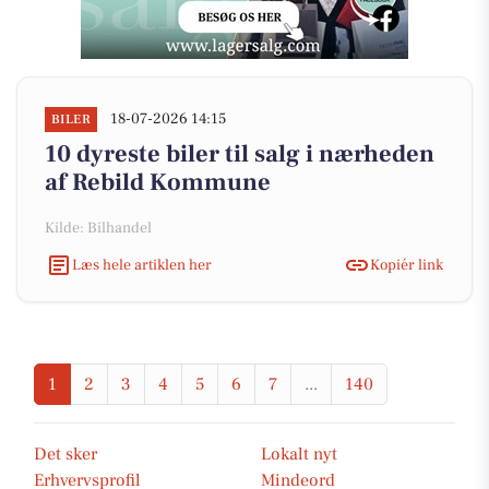
18-07-2026 14:15
BILER
10 dyreste biler til salg i nærheden
af Rebild Kommune
Kilde: Bilhandel
Læs hele artiklen her
Kopiér link
1
2
3
4
5
6
7
...
140
Det sker
Lokalt nyt
Erhvervsprofil
Mindeord