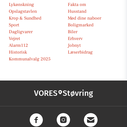
Lykønskning
Fakta om
Opslagstavlen
Husstand
Krop & Sundhed
Mød dine naboer
Sport
Boligmarked
Dagligvarer
Biler
Vejret
Erhverv
Alarm112
Jobnyt
Historisk
Læserbidrag
Kommunalvalg 2025
VORES
Støvring