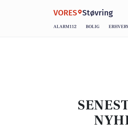
VORES
Støvring
ALARM112
BOLIG
ERHVER
SENEST
NYHE