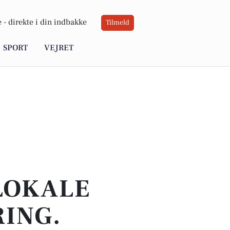
 -
direkte i din indbakke
Tilmeld
SPORT
VEJRET
 LOKALE
RING.