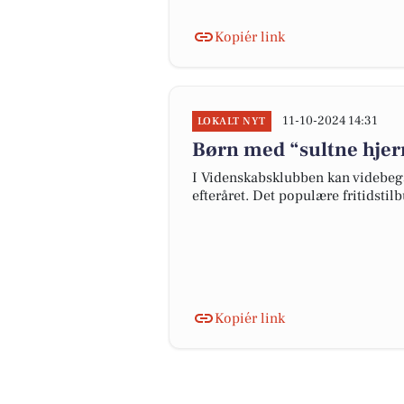
Kopiér link
11-10-2024 14:31
LOKALT NYT
Børn med “sultne hjern
I Videnskabsklubben kan videbegæ
efteråret. Det populære fritidstilb
Kopiér link