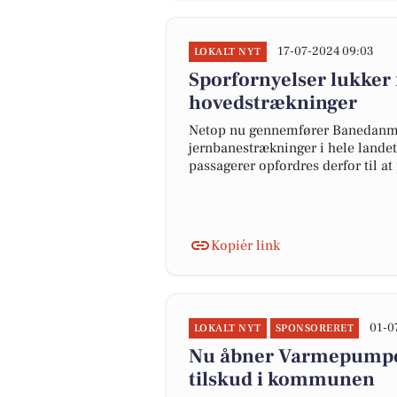
17-07-2024 09:03
LOKALT NYT
Sporfornyelser lukker f
hovedstrækninger
Netop nu gennemfører Banedanmar
jernbanestrækninger i hele landet.
passagerer opfordres derfor til a
Kopiér link
01-0
LOKALT NYT
SPONSORERET
Nu åbner Varmepumpep
tilskud i kommunen