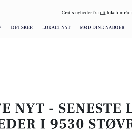
Gratis nyheder fra
dit
lokalområde
V
DET SKER
LOKALT NYT
MØD DINE NABOER
E NYT - SENESTE
DER I 9530 STØV