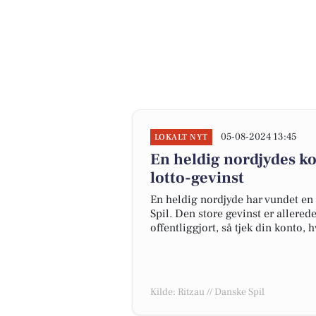
05-08-2024 13:45
LOKALT NYT
En heldig nordjydes kon
lotto-gevinst
En heldig nordjyde har vundet en
Spil. Den store gevinst er allere
offentliggjort, så tjek din konto
Kilde: Ritzau // Danske Spil