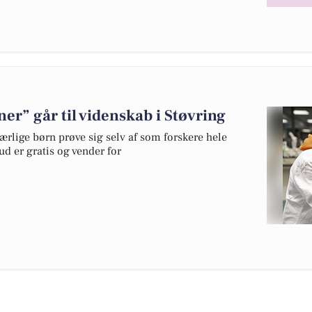
er” går til videnskab i Støvring
rlige børn prøve sig selv af som forskere hele
ud er gratis og vender for