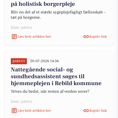
på holistisk borgerpleje
Bliv en del af et stærkt sygeplejefagligt fællesskab –
tæt på borgerne.
Kilde: JobNet
Læs hele artiklen her
Kopiér link
20-07-2026 14:36
JOBNYT
Nattegående social- og
sundhedsassistent søges til
hjemmeplejen i Rebild kommune
Trives du bedst, når resten af verden sover?
Kilde: JobNet
Læs hele artiklen her
Kopiér link