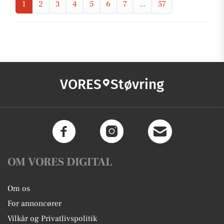
1
2
3
4
5
6
7
...
57
VORES
Støvring
OM VORES DIGITAL
Om os
For annoncører
Vilkår og Privatlivspolitik