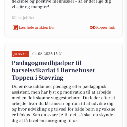
fleksible og positive mennesker – så er det lige dig
vi står og mangler!
Kilde: JobNet
Læs hele artiklen her
Kopiér link
04-08-2026 15:21
JOBNYT
Pædagogmedhjælper til
barselsvikariat i Børnehuset
Toppen i Støvring
Du er ikke uddannet pædagog eller pædagogisk
assistent, men har lyst og motivation til at arbejde
med en flok skønne vuggestuebørn. Du leder efter et
arbejde, hvor du får ansvar og rum til at udvikle dig
og hvor udvikling og trivsel for både børn og voksne
er i fokus. Kan du svare JA til det, så skal du skynde
dig at få lavet en ansøgning til os!