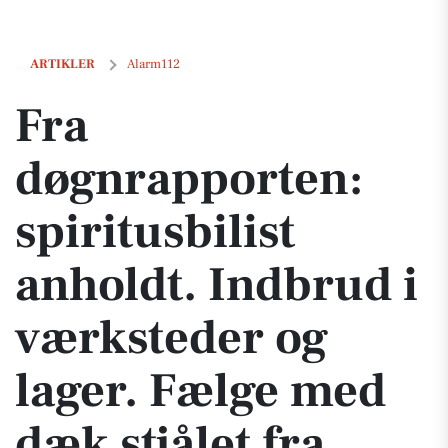
Fra døgnrapporten: spiritusbilist anholdt. Indbrud i værksteder og lag
ARTIKLER
Alarm112
Fra
døgnrapporten:
spiritusbilist
anholdt. Indbrud i
værksteder og
lager. Fælge med
dæk stjålet fra