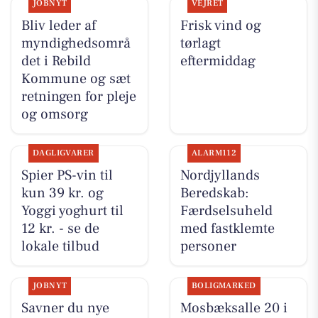
JOBNYT
VEJRET
Bliv leder af
Frisk vind og
myndighedsområ
tørlagt
det i Rebild
eftermiddag
Kommune og sæt
retningen for pleje
og omsorg
DAGLIGVARER
ALARM112
Spier PS-vin til
Nordjyllands
kun 39 kr. og
Beredskab:
Yoggi yoghurt til
Færdselsuheld
12 kr. - se de
med fastklemte
lokale tilbud
personer
JOBNYT
BOLIGMARKED
Savner du nye
Mosbæksalle 20 i