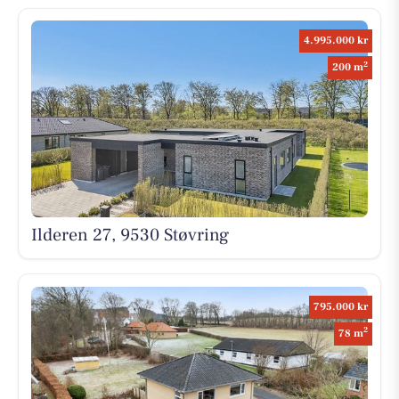
4.995.000 kr
2
200 m
Ilderen 27, 9530 Støvring
795.000 kr
2
78 m