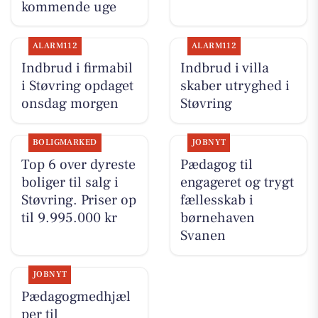
kommende uge
ALARM112
ALARM112
Indbrud i firmabil
Indbrud i villa
i Støvring opdaget
skaber utryghed i
onsdag morgen
Støvring
BOLIGMARKED
JOBNYT
Top 6 over dyreste
Pædagog til
boliger til salg i
engageret og trygt
Støvring. Priser op
fællesskab i
til 9.995.000 kr
børnehaven
Svanen
JOBNYT
Pædagogmedhjæl
per til