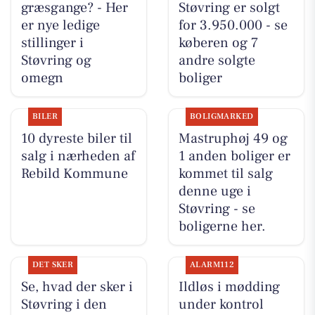
græsgange? - Her
Støvring er solgt
er nye ledige
for 3.950.000 - se
stillinger i
køberen og 7
Støvring og
andre solgte
omegn
boliger
BILER
BOLIGMARKED
10 dyreste biler til
Mastruphøj 49 og
salg i nærheden af
1 anden boliger er
Rebild Kommune
kommet til salg
denne uge i
Støvring - se
boligerne her.
DET SKER
ALARM112
Se, hvad der sker i
Ildløs i mødding
Støvring i den
under kontrol