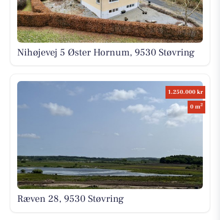
Nihøjevej 5 Øster Hornum, 9530 Støvring
1.250.000 kr
2
0 m
Ræven 28, 9530 Støvring