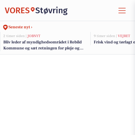
VORES
Støvring
Seneste nyt ›
2 timer siden |
JOBNYT
9 timer siden |
VEJRET
Bliv leder af myndighedsområdet i Rebild
Frisk vind og tørlagt
Kommune og sæt retningen for pleje og
omsorg