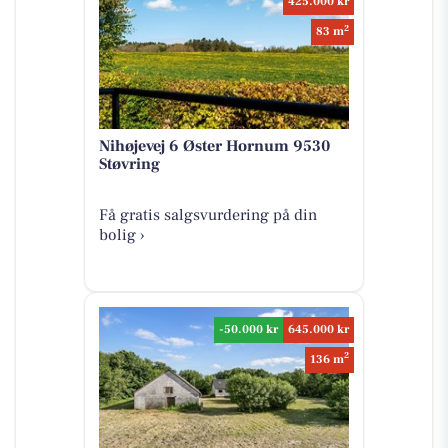
425.000 kr
2
83 m
Nihøjevej 6 Øster Hornum 9530
Støvring
Få gratis salgsvurdering på din
bolig ›
-50.000 kr
645.000 kr
2
136 m