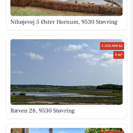
Nihøjevej 5 Øster Hornum, 9530 Støvring
1.250.000 kr
2
0 m
Ræven 28, 9530 Støvring