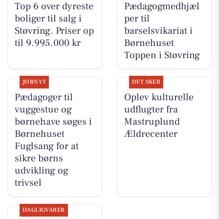
Top 6 over dyreste
Pædagogmedhjæl
boliger til salg i
per til
Støvring. Priser op
barselsvikariat i
til 9.995.000 kr
Børnehuset
Toppen i Støvring
JOBNYT
DET SKER
Pædagoger til
Oplev kulturelle
vuggestue og
udflugter fra
børnehave søges i
Mastruplund
Børnehuset
Ældrecenter
Fuglsang for at
sikre børns
udvikling og
trivsel
DAGLIGVARER