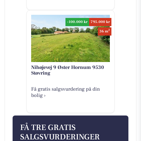
-100.000 kr
795.000 kr
2
36 m
Nihøjevej 9 Øster Hornum 9530
Støvring
Få gratis salgsvurdering på din
bolig ›
FÅ TRE GRATIS
SALGSVURDERINGER