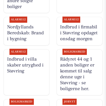
andre solgte
boliger
ALARM112
ALARM112
Nordjyllands
Indbrud i firmabil
Beredskab: Brand
i Støvring opdaget
i bygning
onsdag morgen
ALARM112
BOLIGMARKED
Indbrud i villa
Rådyret 44 og 1
skaber utryghed i
anden boliger er
Støvring
kommet til salg
denne uge i
Støvring - se
boligerne her.
BOLIGMARKED
JOBNYT