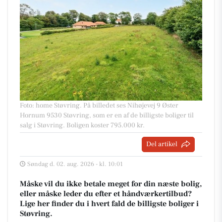
Foto: home Støvring
.
På billedet ses Nihøjevej 9 Øster
Hornum 9530 Støvring, som er en af de billigste boliger til
salg i Støvring. Boligen koster 795.000 kr.
Del artikel
Søndag d. 02. aug. 2026 - kl. 10:01
Måske vil du ikke betale meget for din næste bolig,
eller måske leder du efter et håndværkertilbud?
Lige her finder du i hvert fald de billigste boliger i
Støvring.