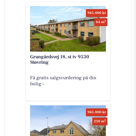
945.000 kr
2
64 m
Grangårdsvej 18, st tv 9530
Støvring
Få gratis salgsvurdering på din
bolig ›
945.000 kr
2
230 m