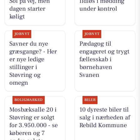
Sol på vej, men
Ildløs i mødding
dagen starter
under kontrol
køligt
JOBNYT
JOBNYT
Savner du nye
Pædagog til
græsgange? - Her
engageret og trygt
er nye ledige
fællesskab i
stillinger i
børnehaven
Støvring og
Svanen
omegn
BOLIGMARKED
BILER
Mosbæksalle 20 i
10 dyreste biler til
Støvring er solgt
salg i nærheden af
for 3.950.000 - se
Rebild Kommune
køberen og 7