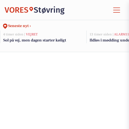
VORES
Støvring
Seneste nyt ›
4 timer siden |
VEJRET
13 timer siden |
ALARM11
Sol på vej, men dagen starter køligt
Ildløs i mødding und