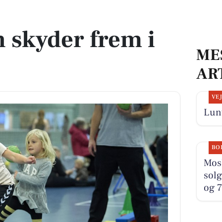
 skyder frem i
ME
AR
VE
Lunt
BO
Mosb
solg
og 7