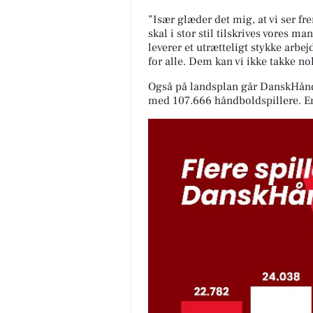
”Især glæder det mig, at vi ser 
skal i stor stil tilskrives vores ma
leverer et utrætteligt stykke arbe
for alle. Dem kan vi ikke takke nok
Også på landsplan går DanskHåndbo
med 107.666 håndboldspillere. E