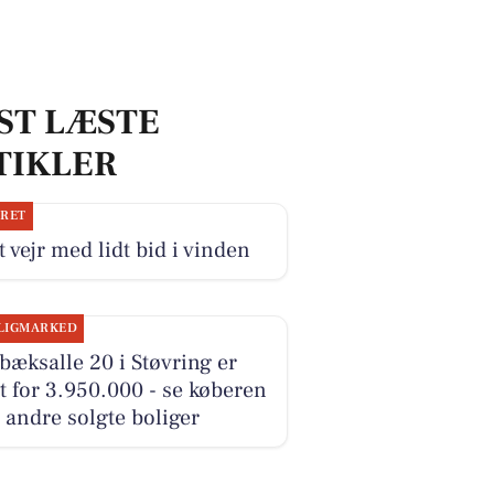
ST LÆSTE
TIKLER
JRET
 vejr med lidt bid i vinden
LIGMARKED
æksalle 20 i Støvring er
t for 3.950.000 - se køberen
 andre solgte boliger