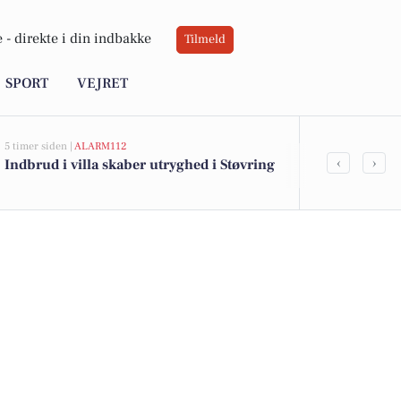
 -
direkte i din indbakke
Tilmeld
SPORT
VEJRET
5 timer siden |
ALARM112
11 timer siden |
J
‹
›
Indbrud i villa skaber utryghed i Støvring
Savner du ny
ledige stilli