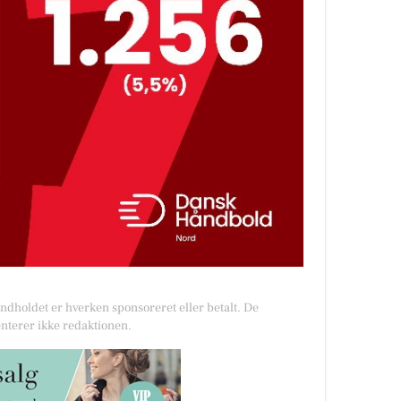
Indholdet er hverken sponsoreret eller betalt. De
nterer ikke redaktionen.