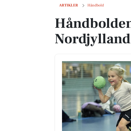
Håndbolden skyder frem i Nordjylland
ARTIKLER
Håndbold
Håndbolden
Nordjylland