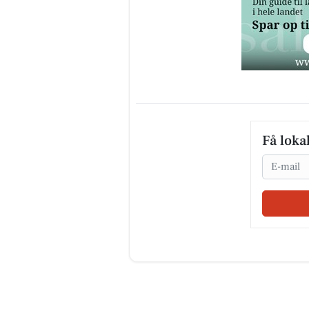
Få loka
Email