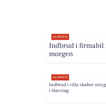
ALARM112
Indbrud i firmabil
morgen
ALARM112
Indbrud i villa skaber utry
i Støvring