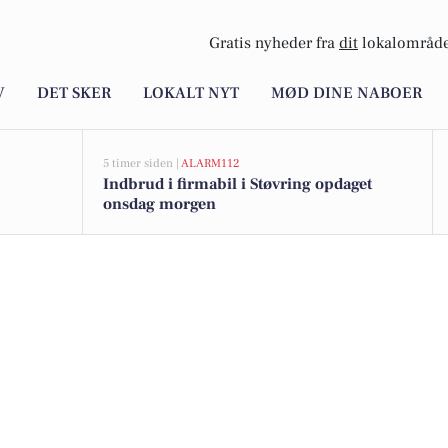
Gratis nyheder fra
dit
lokalområde
V
DET SKER
LOKALT NYT
MØD DINE NABOER
5 timer siden |
ALARM112
Indbrud i firmabil i Støvring opdaget
onsdag morgen