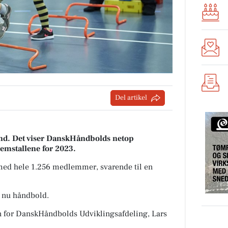
Del artikel
nd. Det viser DanskHåndbolds netop
lemstallene for 2023.
med hele 1.256 medlemmer, svarende til en
r nu håndbold.
en for DanskHåndbolds Udviklingsafdeling, Lars