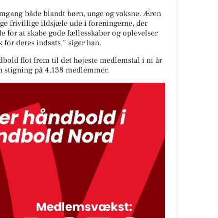
fremgang både blandt børn, unge og voksne. Æren
nge frivillige ildsjæle ude i foreningerne, der
jde for at skabe gode fællesskaber og oplevelser
 for deres indsats,” siger han.
ld flot frem til det højeste medlemstal i ni år
n stigning på 4.138 medlemmer.