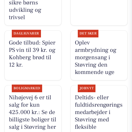
sikre børns
udvikling og
trivsel
DAGLIGVARER
DET SKER
Gode tilbud: Spier
Oplev
PS vin til 39 kr. og
armbrydning og
Kohberg brød til
morgensang i
12 kr.
Støvring den
kommende uge
BOLIGMARKED
JOBNYT
Nihøjevej 6 er til
Deltids- eller
salg for kun
fuldtidsrengørings
425.000 kr.: Se de
medarbejder i
billigste boliger til
Støvring med
salg i Støvring her
fleksible