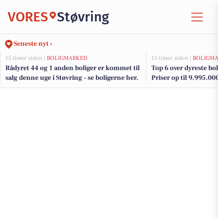
VORES
Støvring
Seneste nyt ›
15 timer siden |
BOLIGMARKED
15 timer siden |
BOLIGM
Rådyret 44 og 1 anden boliger er kommet til
Top 6 over dyreste boli
salg denne uge i Støvring - se boligerne her.
Priser op til 9.995.00