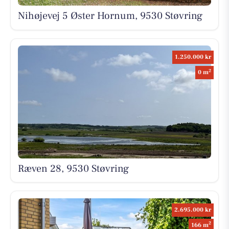
Nihøjevej 5 Øster Hornum, 9530 Støvring
1.250.000 kr
2
0 m
Ræven 28, 9530 Støvring
2.695.000 kr
2
166 m