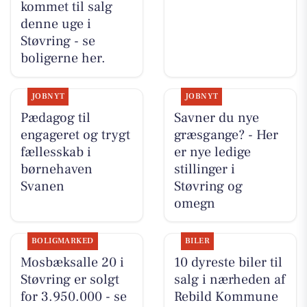
kommet til salg
denne uge i
Støvring - se
boligerne her.
JOBNYT
JOBNYT
Pædagog til
Savner du nye
engageret og trygt
græsgange? - Her
fællesskab i
er nye ledige
børnehaven
stillinger i
Svanen
Støvring og
omegn
BOLIGMARKED
BILER
Mosbæksalle 20 i
10 dyreste biler til
Støvring er solgt
salg i nærheden af
for 3.950.000 - se
Rebild Kommune