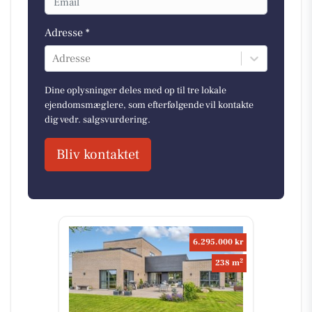
Adresse *
Adresse
Dine oplysninger deles med op til tre lokale
ejendomsmæglere, som efterfølgende vil kontakte
dig vedr. salgsvurdering.
Bliv kontaktet
6.295.000 kr
2
238 m