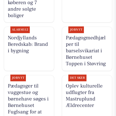
køberen og 7
andre solgte
boliger
ALARM112
JOBNYT
Nordjyllands
Pædagogmedhjæl
Beredskab: Brand
per til
i bygning
barselsvikariat i
Børnehuset
Toppen i Støvring
JOBNYT
DET SKER
Pædagoger til
Oplev kulturelle
vuggestue og
udflugter fra
børnehave søges i
Mastruplund
Børnehuset
Ældrecenter
Fuglsang for at