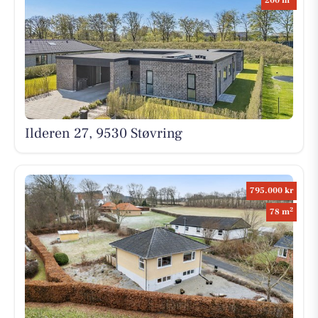
200 m
Ilderen 27, 9530 Støvring
795.000 kr
2
78 m