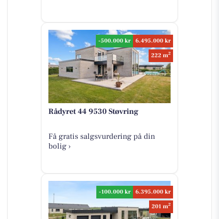
-500.000 kr
6.495.000 kr
2
222 m
Rådyret 44 9530 Støvring
Få gratis salgsvurdering på din
bolig ›
-100.000 kr
6.395.000 kr
2
201 m