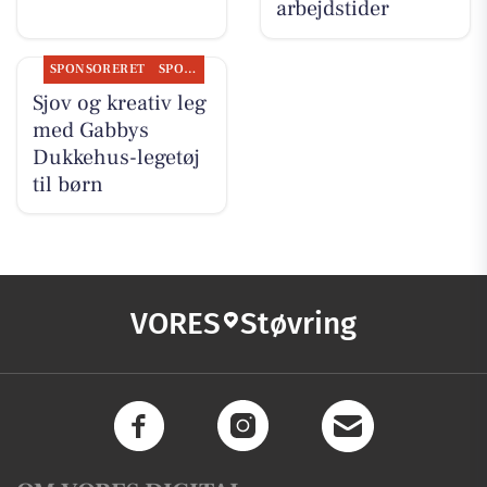
arbejdstider
SPONSORERET
SPONSORERET INDHOLD
Sjov og kreativ leg
med Gabbys
Dukkehus-legetøj
til børn
VORES
Støvring