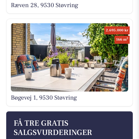
Ræven 28, 9530 Støvring
2.695.000 kr
2
166 m
Bøgevej 1, 9530 Støvring
FÅ TRE GRATIS
SALGSVURDERINGER