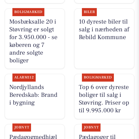
BOLIGMARKED
BILER
Mosbæksalle 20 i
10 dyreste biler til
Støvring er solgt
salg i nærheden af
for 3.950.000 - se
Rebild Kommune
køberen og 7
andre solgte
boliger
ALARM112
BOLIGMARKED
Nordjyllands
Top 6 over dyreste
Beredskab: Brand
boliger til salg i
i bygning
Støvring. Priser op
til 9.995.000 kr
JOBNYT
JOBNYT
Pædagogmedhjæl
Pædagoger til