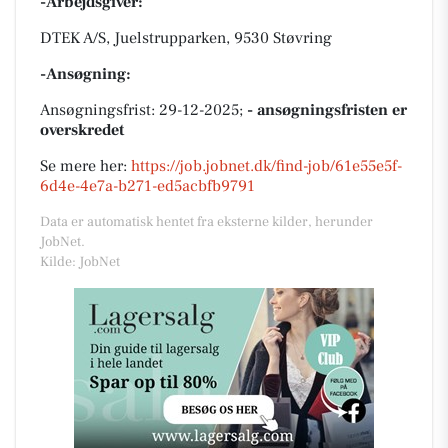
-Arbejdsgiver:
DTEK A/S, Juelstrupparken, 9530 Støvring
-Ansøgning:
Ansøgningsfrist: 29-12-2025;
- ansøgningsfristen er
overskredet
Se mere her:
https://job.jobnet.dk/find-job/61e55e5f-
6d4e-4e7a-b271-ed5acbfb9791
Data er automatisk hentet fra eksterne kilder, herunder
JobNet.
Kilde: JobNet