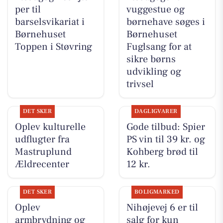
per til
vuggestue og
barselsvikariat i
børnehave søges i
Børnehuset
Børnehuset
Toppen i Støvring
Fuglsang for at
sikre børns
udvikling og
trivsel
DET SKER
DAGLIGVARER
Oplev kulturelle
Gode tilbud: Spier
udflugter fra
PS vin til 39 kr. og
Mastruplund
Kohberg brød til
Ældrecenter
12 kr.
DET SKER
BOLIGMARKED
Oplev
Nihøjevej 6 er til
armbrydning og
salg for kun