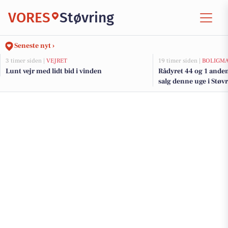
VORES
Støvring
Seneste nyt ›
3 timer siden |
VEJRET
19 timer siden |
BOLIGM
Lunt vejr med lidt bid i vinden
Rådyret 44 og 1 anden
salg denne uge i Støvr