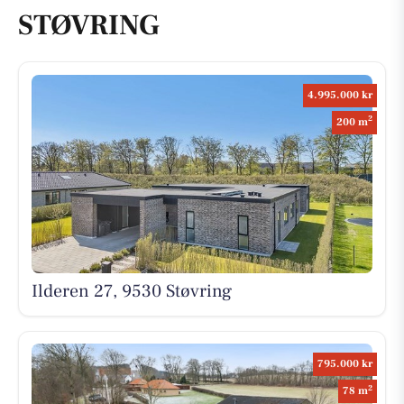
STØVRING
4.995.000 kr
2
200 m
Ilderen 27, 9530 Støvring
795.000 kr
2
78 m