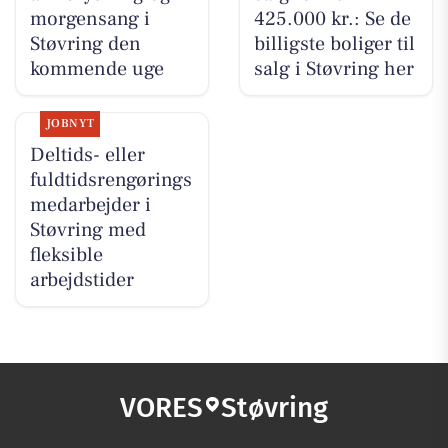
morgensang i
425.000 kr.: Se de
Støvring den
billigste boliger til
kommende uge
salg i Støvring her
JOBNYT
Deltids- eller
fuldtidsrengørings
medarbejder i
Støvring med
fleksible
arbejdstider
VORES
Støvring