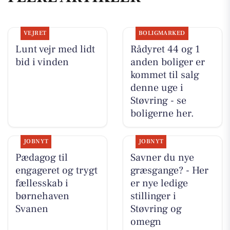
VEJRET
BOLIGMARKED
Lunt vejr med lidt
Rådyret 44 og 1
bid i vinden
anden boliger er
kommet til salg
denne uge i
Støvring - se
boligerne her.
JOBNYT
JOBNYT
Pædagog til
Savner du nye
engageret og trygt
græsgange? - Her
fællesskab i
er nye ledige
børnehaven
stillinger i
Svanen
Støvring og
omegn