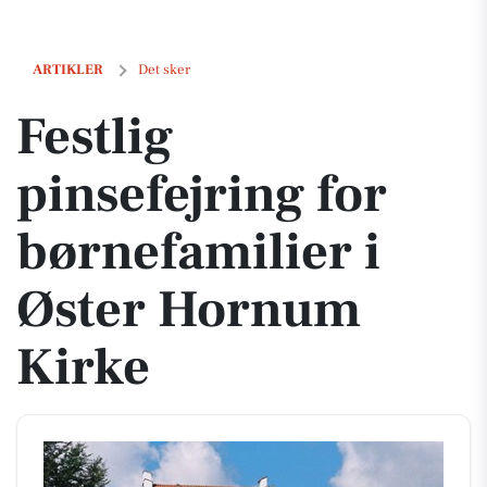
Festlig pinsefejring for børnefamilier i Øster Hornum Kirke
ARTIKLER
Det sker
Festlig
pinsefejring for
børnefamilier i
Øster Hornum
Kirke