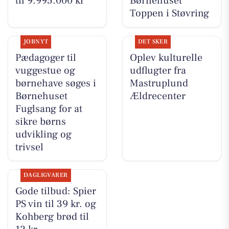
til 9.995.000 kr
Børnehuset
Toppen i Støvring
JOBNYT
DET SKER
Pædagoger til
Oplev kulturelle
vuggestue og
udflugter fra
børnehave søges i
Mastruplund
Børnehuset
Ældrecenter
Fuglsang for at
sikre børns
udvikling og
trivsel
DAGLIGVARER
Gode tilbud: Spier
PS vin til 39 kr. og
Kohberg brød til