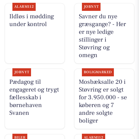
ALARM112
JOBNYT
Ildløs i mødding
Savner du nye
under kontrol
græsgange? - Her
er nye ledige
stillinger i
Støvring og
omegn
JOBNYT
BOLIGMARKED
Pædagog til
Mosbæksalle 20 i
engageret og trygt
Støvring er solgt
fællesskab i
for 3.950.000 - se
børnehaven
køberen og 7
Svanen
andre solgte
boliger
BILER
ALARM112