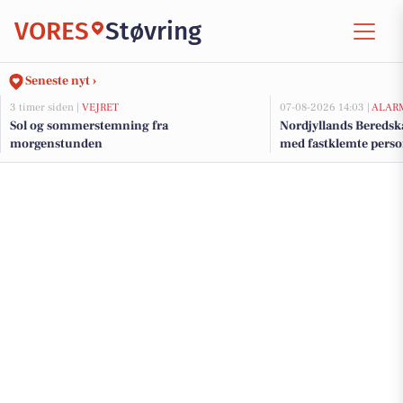
VORES
Støvring
Seneste nyt ›
3 timer siden |
VEJRET
07-08-2026 14:03 |
ALAR
Sol og sommerstemning fra
Nordjyllands Beredsk
morgenstunden
med fastklemte pers