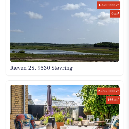
1.250.000 kr
2
0 m
Ræven 28, 9530 Støvring
2.695.000 kr
2
166 m