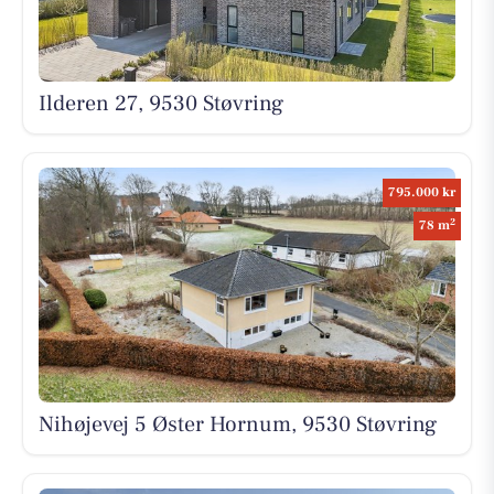
Ilderen 27, 9530 Støvring
795.000 kr
2
78 m
Nihøjevej 5 Øster Hornum, 9530 Støvring