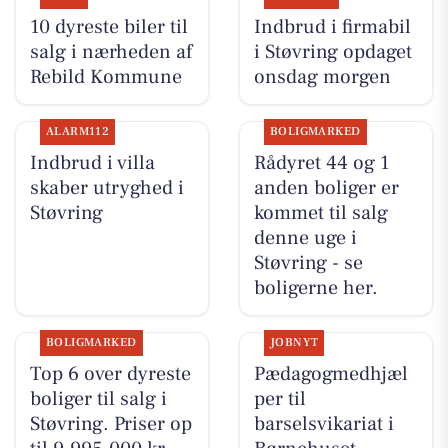
10 dyreste biler til
Indbrud i firmabil
salg i nærheden af
i Støvring opdaget
Rebild Kommune
onsdag morgen
ALARM112
BOLIGMARKED
Indbrud i villa
Rådyret 44 og 1
skaber utryghed i
anden boliger er
Støvring
kommet til salg
denne uge i
Støvring - se
boligerne her.
BOLIGMARKED
JOBNYT
Top 6 over dyreste
Pædagogmedhjæl
boliger til salg i
per til
Støvring. Priser op
barselsvikariat i