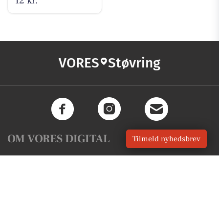
12 kr.
VORES
Støvring
OM VORES DIGITAL
Tilmeld nyhedsbrev
Om os
For annoncører
Vilkår og Privatlivspolitik
Kontakt VORES Digital