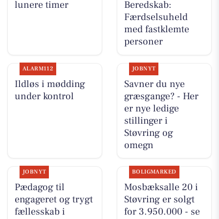
lunere timer
Beredskab:
Færdselsuheld
med fastklemte
personer
ALARM112
JOBNYT
Ildløs i mødding
Savner du nye
under kontrol
græsgange? - Her
er nye ledige
stillinger i
Støvring og
omegn
JOBNYT
BOLIGMARKED
Pædagog til
Mosbæksalle 20 i
engageret og trygt
Støvring er solgt
fællesskab i
for 3.950.000 - se