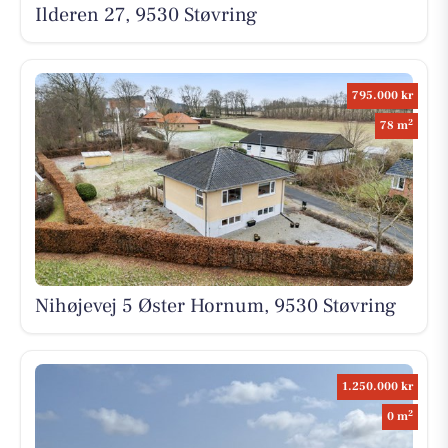
Ilderen 27, 9530 Støvring
795.000 kr
2
78 m
Nihøjevej 5 Øster Hornum, 9530 Støvring
1.250.000 kr
2
0 m