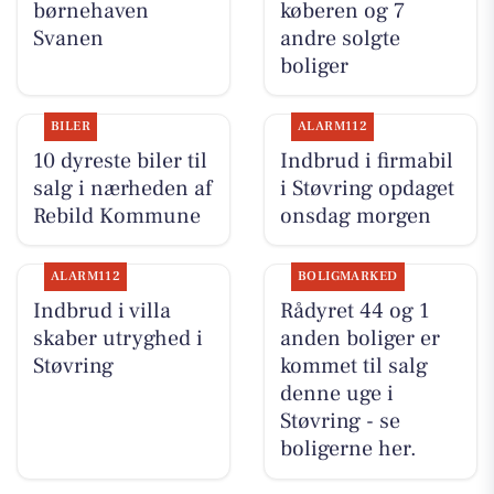
børnehaven
køberen og 7
Svanen
andre solgte
boliger
BILER
ALARM112
10 dyreste biler til
Indbrud i firmabil
salg i nærheden af
i Støvring opdaget
Rebild Kommune
onsdag morgen
ALARM112
BOLIGMARKED
Indbrud i villa
Rådyret 44 og 1
skaber utryghed i
anden boliger er
Støvring
kommet til salg
denne uge i
Støvring - se
boligerne her.