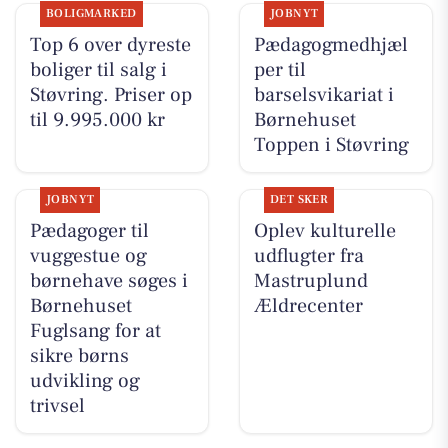
BOLIGMARKED
JOBNYT
Top 6 over dyreste
Pædagogmedhjæl
boliger til salg i
per til
Støvring. Priser op
barselsvikariat i
til 9.995.000 kr
Børnehuset
Toppen i Støvring
JOBNYT
DET SKER
Pædagoger til
Oplev kulturelle
vuggestue og
udflugter fra
børnehave søges i
Mastruplund
Børnehuset
Ældrecenter
Fuglsang for at
sikre børns
udvikling og
trivsel