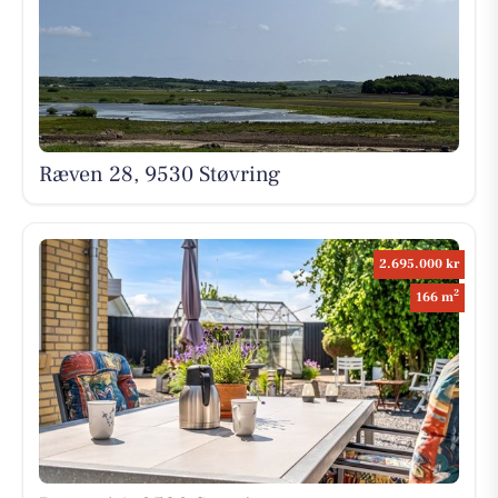
Ræven 28, 9530 Støvring
2.695.000 kr
2
166 m