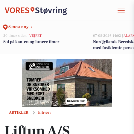
VORES
Støvring
Seneste nyt ›
20 timer siden |
VEJRET
07-08-2026 14:03 |
ALAR
Sol på kanten og lunere timer
Nordjyllands Beredsk
med fastklemte pers
Liftup A/S
ARTIKLER
Erhverv
Liftup A/S