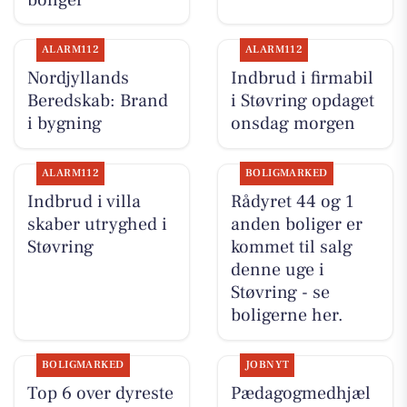
ALARM112
ALARM112
Nordjyllands
Indbrud i firmabil
Beredskab: Brand
i Støvring opdaget
i bygning
onsdag morgen
ALARM112
BOLIGMARKED
Indbrud i villa
Rådyret 44 og 1
skaber utryghed i
anden boliger er
Støvring
kommet til salg
denne uge i
Støvring - se
boligerne her.
BOLIGMARKED
JOBNYT
Top 6 over dyreste
Pædagogmedhjæl