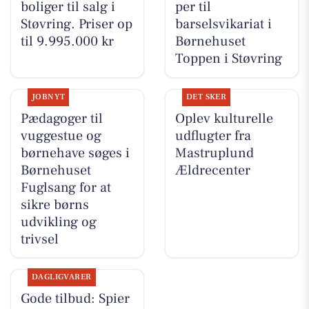
boliger til salg i
per til
Støvring. Priser op
barselsvikariat i
til 9.995.000 kr
Børnehuset
Toppen i Støvring
JOBNYT
DET SKER
Pædagoger til
Oplev kulturelle
vuggestue og
udflugter fra
børnehave søges i
Mastruplund
Børnehuset
Ældrecenter
Fuglsang for at
sikre børns
udvikling og
trivsel
DAGLIGVARER
Gode tilbud: Spier