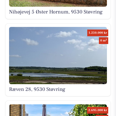
Nihøjevej 5 Øster Hornum, 9530 Støvring
1.250.000 kr
2
0 m
Ræven 28, 9530 Støvring
2.695.000 kr