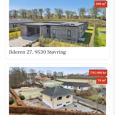
2
200 m
Ilderen 27, 9530 Støvring
795.000 kr
2
78 m