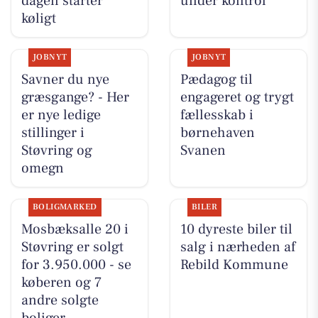
dagen starter
under kontrol
køligt
JOBNYT
JOBNYT
Savner du nye
Pædagog til
græsgange? - Her
engageret og trygt
er nye ledige
fællesskab i
stillinger i
børnehaven
Støvring og
Svanen
omegn
BOLIGMARKED
BILER
Mosbæksalle 20 i
10 dyreste biler til
Støvring er solgt
salg i nærheden af
for 3.950.000 - se
Rebild Kommune
køberen og 7
andre solgte
boliger