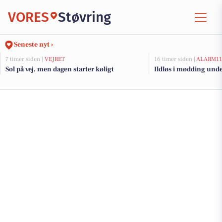
VORES
Støvring
Seneste nyt ›
7 timer siden |
VEJRET
16 timer siden |
ALARM11
Sol på vej, men dagen starter køligt
Ildløs i mødding und