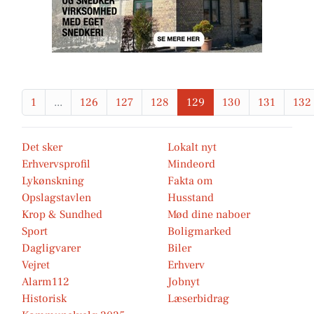
1
...
126
127
128
129
130
131
132
Det sker
Lokalt nyt
Erhvervsprofil
Mindeord
Lykønskning
Fakta om
Opslagstavlen
Husstand
Krop & Sundhed
Mød dine naboer
Sport
Boligmarked
Dagligvarer
Biler
Vejret
Erhverv
Alarm112
Jobnyt
Historisk
Læserbidrag