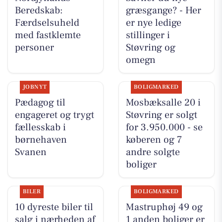
Beredskab:
græsgange? - Her
Færdselsuheld
er nye ledige
med fastklemte
stillinger i
personer
Støvring og
omegn
JOBNYT
BOLIGMARKED
Pædagog til
Mosbæksalle 20 i
engageret og trygt
Støvring er solgt
fællesskab i
for 3.950.000 - se
børnehaven
køberen og 7
Svanen
andre solgte
boliger
BILER
BOLIGMARKED
10 dyreste biler til
Mastruphøj 49 og
salg i nærheden af
1 anden boliger er