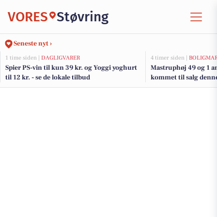
VORES
Støvring
Seneste nyt ›
1 time siden |
DAGLIGVARER
4 timer siden |
BOLIGMA
Spier PS-vin til kun 39 kr. og Yoggi yoghurt
Mastruphøj 49 og 1 an
til 12 kr. - se de lokale tilbud
kommet til salg denne 
boligerne her.