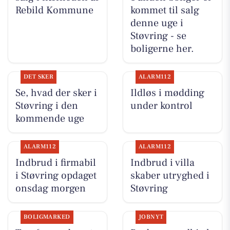
Rebild Kommune
kommet til salg
denne uge i
Støvring - se
boligerne her.
DET SKER
ALARM112
Se, hvad der sker i
Ildløs i mødding
Støvring i den
under kontrol
kommende uge
ALARM112
ALARM112
Indbrud i firmabil
Indbrud i villa
i Støvring opdaget
skaber utryghed i
onsdag morgen
Støvring
BOLIGMARKED
JOBNYT