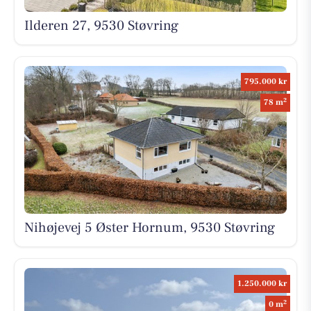
Ilderen 27, 9530 Støvring
795.000 kr
2
78 m
Nihøjevej 5 Øster Hornum, 9530 Støvring
1.250.000 kr
2
0 m