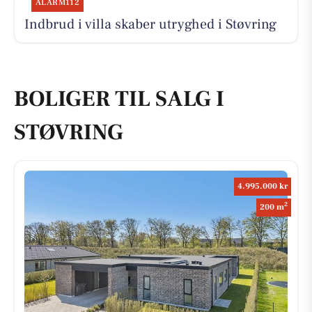
ALARM112
Indbrud i villa skaber utryghed i Støvring
BOLIGER TIL SALG I
STØVRING
4.995.000 kr
2
200 m