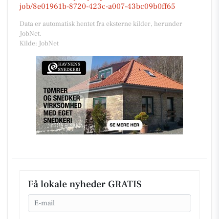
job/8e01961b-8720-423c-a007-43bc09b0ff65
Data er automatisk hentet fra eksterne kilder, herunder
JobNet.
Kilde: JobNet
Få lokale nyheder GRATIS
Email