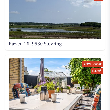
Ræven 28, 9530 Støvring
2.695.000 kr
2
166 m