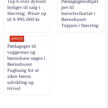
Top 6 over dyreste
Pædagogmedhjæl
boliger til salg i
per til
Støvring. Priser op
barselsvikariat i
til 9.995.000 kr
Børnehuset
Toppen i Støvring
JOBNYT
Pædagoger til
vuggestue og
børnehave søges i
Børnehuset
Fuglsang for at
sikre børns
udvikling og
trivsel