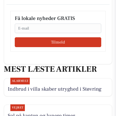
Få lokale nyheder GRATIS
Email
Tilmeld
MEST LÆSTE ARTIKLER
ALARM112
Indbrud i villa skaber utryghed i Støvring
VEJRET
Sol på kanten og lunere timer