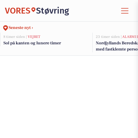
VORES
Støvring
Seneste nyt ›
8 timer siden |
VEJRET
23 timer siden |
ALARM1
Sol på kanten og lunere timer
Nordjyllands Beredsk
med fastklemte pers