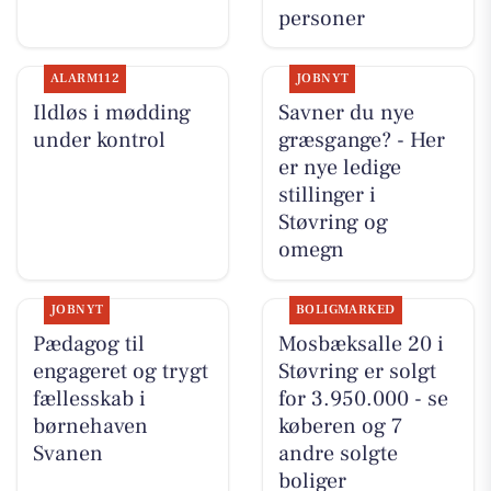
personer
ALARM112
JOBNYT
Ildløs i mødding
Savner du nye
under kontrol
græsgange? - Her
er nye ledige
stillinger i
Støvring og
omegn
JOBNYT
BOLIGMARKED
Pædagog til
Mosbæksalle 20 i
engageret og trygt
Støvring er solgt
fællesskab i
for 3.950.000 - se
børnehaven
køberen og 7
Svanen
andre solgte
boliger