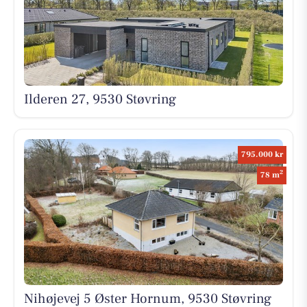
Ilderen 27, 9530 Støvring
795.000 kr
2
78 m
Nihøjevej 5 Øster Hornum, 9530 Støvring