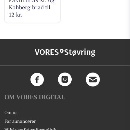
PS vin til 39 kr. og
Kohberg brød til
12 kr.
VORES
Støvring
OM VORES DIGITAL
Om os
For annoncører
Vilkår og Privatlivspolitik