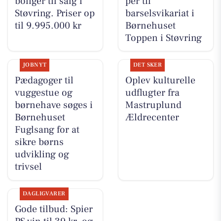
boliger til salg i
per til
Støvring. Priser op
barselsvikariat i
til 9.995.000 kr
Børnehuset
Toppen i Støvring
JOBNYT
DET SKER
Pædagoger til
Oplev kulturelle
vuggestue og
udflugter fra
børnehave søges i
Mastruplund
Børnehuset
Ældrecenter
Fuglsang for at
sikre børns
udvikling og
trivsel
DAGLIGVARER
Gode tilbud: Spier