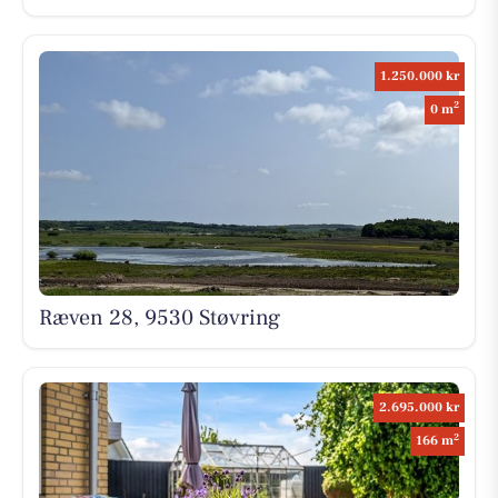
1.250.000 kr
2
0 m
Ræven 28, 9530 Støvring
2.695.000 kr
2
166 m