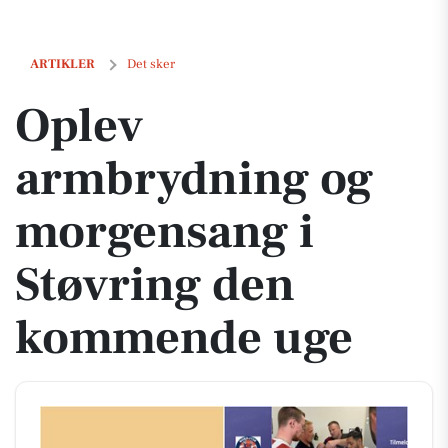
Oplev armbrydning og morgensang i Støvring den kommende uge
ARTIKLER
Det sker
Oplev
armbrydning og
morgensang i
Støvring den
kommende uge