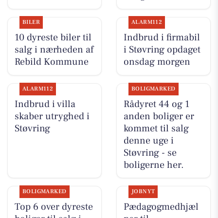
BILER
ALARM112
10 dyreste biler til
Indbrud i firmabil
salg i nærheden af
i Støvring opdaget
Rebild Kommune
onsdag morgen
ALARM112
BOLIGMARKED
Indbrud i villa
Rådyret 44 og 1
skaber utryghed i
anden boliger er
Støvring
kommet til salg
denne uge i
Støvring - se
boligerne her.
BOLIGMARKED
JOBNYT
Top 6 over dyreste
Pædagogmedhjæl