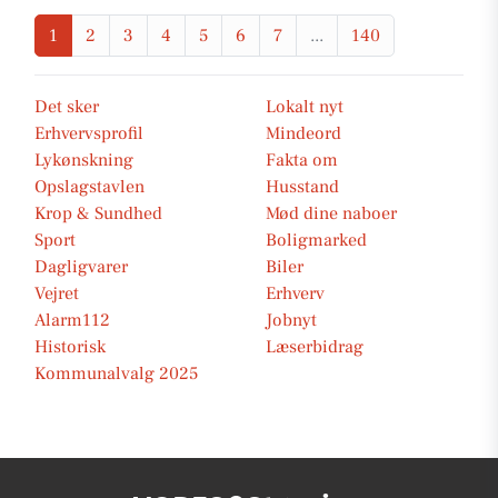
1
2
3
4
5
6
7
...
140
Det sker
Lokalt nyt
Erhvervsprofil
Mindeord
Lykønskning
Fakta om
Opslagstavlen
Husstand
Krop & Sundhed
Mød dine naboer
Sport
Boligmarked
Dagligvarer
Biler
Vejret
Erhverv
Alarm112
Jobnyt
Historisk
Læserbidrag
Kommunalvalg 2025