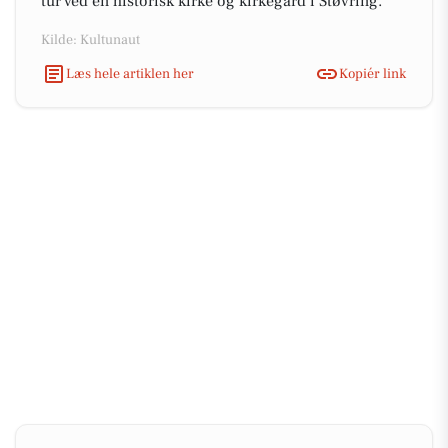
tur ved en historisk kirke og kirkegård i Støvring.
Kilde: Kultunaut
Læs hele artiklen her
Kopiér link