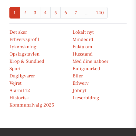
1
2
3
4
5
6
7
...
140
Det sker
Lokalt nyt
Erhvervsprofil
Mindeord
Lykønskning
Fakta om
Opslagstavlen
Husstand
Krop & Sundhed
Mød dine naboer
Sport
Boligmarked
Dagligvarer
Biler
Vejret
Erhverv
Alarm112
Jobnyt
Historisk
Læserbidrag
Kommunalvalg 2025