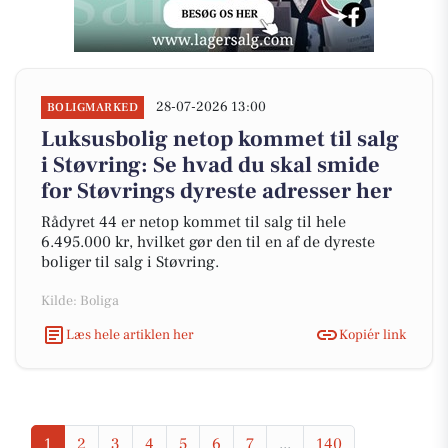
28-07-2026 13:00
BOLIGMARKED
Luksusbolig netop kommet til salg
i Støvring: Se hvad du skal smide
for Støvrings dyreste adresser her
Rådyret 44 er netop kommet til salg til hele
6.495.000 kr, hvilket gør den til en af de dyreste
boliger til salg i Støvring.
Kilde: Boliga
Læs hele artiklen her
Kopiér link
1
2
3
4
5
6
7
...
140