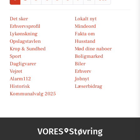
Det sker
Lokalt nyt
Erhvervsprofil
Mindeord
Lykønskning
Fakta om
Opslagstavlen
Husstand
Krop & Sundhed
Mød dine naboer
Sport
Boligmarked
Dagligvarer
Biler
Vejret
Erhverv
Alarm112
Jobnyt
Historisk
Læserbidrag
Kommunalvalg 2025
VORES
Støvring