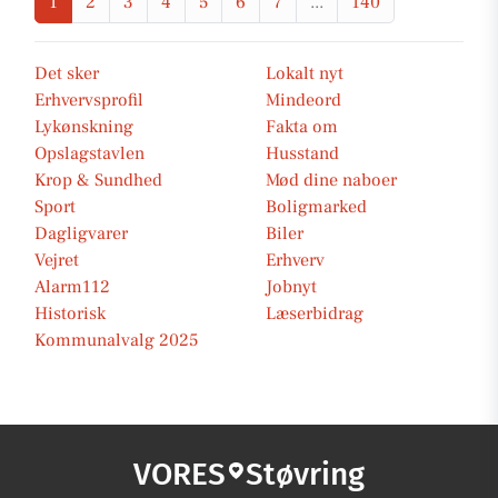
1
2
3
4
5
6
7
...
140
Det sker
Lokalt nyt
Erhvervsprofil
Mindeord
Lykønskning
Fakta om
Opslagstavlen
Husstand
Krop & Sundhed
Mød dine naboer
Sport
Boligmarked
Dagligvarer
Biler
Vejret
Erhverv
Alarm112
Jobnyt
Historisk
Læserbidrag
Kommunalvalg 2025
VORES
Støvring